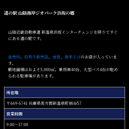
道の駅 山陰海岸ジオパーク浜坂の郷
山陰近畿自動車道 新温泉浜坂インターチェンジを降りてすぐ
にある道の駅です。
直売所
、
但馬牛販売店
、
食堂
、
春来そば
のお店が入っていま
す。
敷地面積はおよそ5,000㎡。乗用車40台、大型バス4台が駐め
られる駐車場があります。
所在地
〒669-6741 兵庫県美方郡新温泉町栃谷57
営業時間
9:00～17:00