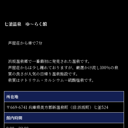
七釜温泉 ゆ～らく館
芦屋荘から車で7分
浜坂温泉郷で一番最初に発見された温泉です。
芦屋荘からは少し離れておりますが、厳選かけ流し100％の泉
質の良さが人気の日帰り温泉施設です。
泉質はナトリウム・カルシウム－硫酸塩泉です。
所在地
〒669-6741 兵庫県美方郡新温泉町（旧:浜坂町）七釜524
館内時間