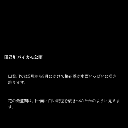
田君川バイカモ公園
田君川では5月から8月にかけて梅花藻が水面いっぱいに咲き
誇ります。
花の最盛期は川一面に白い絨毯を敷きつめたかのように見えま
す。