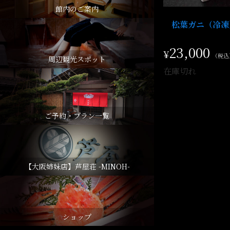
館内のご案内
松葉ガニ（冷凍
23,000
¥
（税込
周辺観光スポット
在庫切れ
ご予約・プラン一覧
【大阪姉妹店】芦屋荘 -MINOH-
ショップ